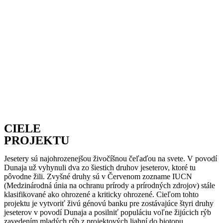
CIELE
PROJEKTU
Jesetery sú najohrozenejšou živočíšnou čeľaďou na svete. V povodí
Dunaja už vyhynuli dva zo šiestich druhov jeseterov, ktoré tu
pôvodne žili. Zvyšné druhy sú v Červenom zozname IUCN
(Medzinárodná únia na ochranu prírody a prírodných zdrojov) stále
klasifikované ako ohrozené a kriticky ohrozené. Cieľom tohto
projektu je vytvoriť živú génovú banku pre zostávajúce štyri druhy
jeseterov v povodí Dunaja a posilniť populáciu voľne žijúcich rýb
zavedením mladých rýb z projektových liahní do biotopu.