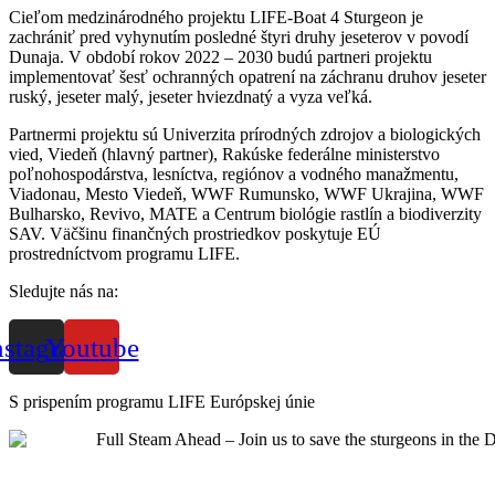
Cieľom medzinárodného projektu LIFE-Boat 4 Sturgeon je
zachrániť pred vyhynutím posledné štyri druhy jeseterov v povodí
Dunaja. V období rokov 2022 – 2030 budú partneri projektu
implementovať šesť ochranných opatrení na záchranu druhov jeseter
ruský, jeseter malý, jeseter hviezdnatý a vyza veľká.
Partnermi projektu sú Univerzita prírodných zdrojov a biologických
vied, Viedeň (hlavný partner), Rakúske federálne ministerstvo
poľnohospodárstva, lesníctva, regiónov a vodného manažmentu,
Viadonau, Mesto Viedeň, WWF Rumunsko, WWF Ukrajina, WWF
Bulharsko, Revivo, MATE a Centrum biológie rastlín a biodiverzity
SAV. Väčšinu finančných prostriedkov poskytuje EÚ
prostredníctvom programu LIFE.
Sledujte nás na:
nstagram
Youtube
S prispením programu LIFE Európskej únie