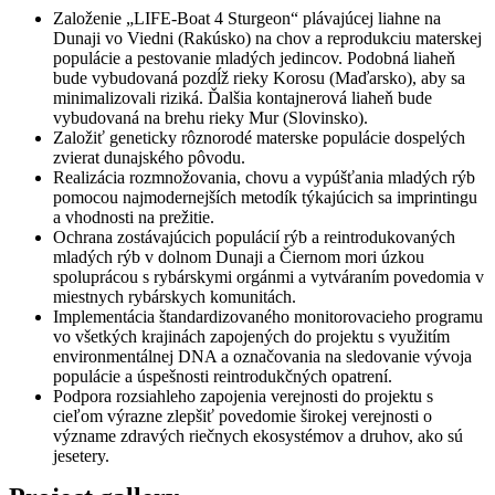
Založenie „LIFE-Boat 4 Sturgeon“ plávajúcej liahne na
Dunaji vo Viedni (Rakúsko) na chov a reprodukciu materskej
populácie a pestovanie mladých jedincov. Podobná liaheň
bude vybudovaná pozdĺž rieky Korosu (Maďarsko), aby sa
minimalizovali riziká. Ďalšia kontajnerová liaheň bude
vybudovaná na brehu rieky Mur (Slovinsko).
Založiť geneticky rôznorodé materske populácie dospelých
zvierat dunajského pôvodu.
Realizácia rozmnožovania, chovu a vypúšťania mladých rýb
pomocou najmodernejších metodík týkajúcich sa imprintingu
a vhodnosti na prežitie.
Ochrana zostávajúcich populácií rýb a reintrodukovaných
mladých rýb v dolnom Dunaji a Čiernom mori úzkou
spoluprácou s rybárskymi orgánmi a vytváraním povedomia v
miestnych rybárskych komunitách.
Implementácia štandardizovaného monitorovacieho programu
vo všetkých krajinách zapojených do projektu s využitím
environmentálnej DNA a označovania na sledovanie vývoja
populácie a úspešnosti reintrodukčných opatrení.
Podpora rozsiahleho zapojenia verejnosti do projektu s
cieľom výrazne zlepšiť povedomie širokej verejnosti o
význame zdravých riečnych ekosystémov a druhov, ako sú
jesetery.